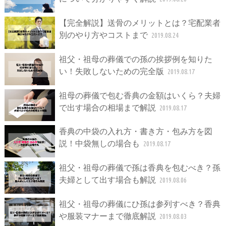
【完全解説】送骨のメリットとは？宅配業者
別のやり方やコストまで
2019.08.24
祖父・祖母の葬儀での孫の挨拶例を知りた
い！失敗しないための完全版
2019.08.17
祖母の葬儀で包む香典の金額はいくら？夫婦
で出す場合の相場まで解説
2019.08.17
香典の中袋の入れ方・書き方・包み方を図
説！中袋無しの場合も
2019.08.17
祖父・祖母の葬儀で孫は香典を包むべき？孫
夫婦として出す場合も解説
2019.08.06
祖父・祖母の葬儀にひ孫は参列すべき？香典
や服装マナーまで徹底解説
2019.08.03