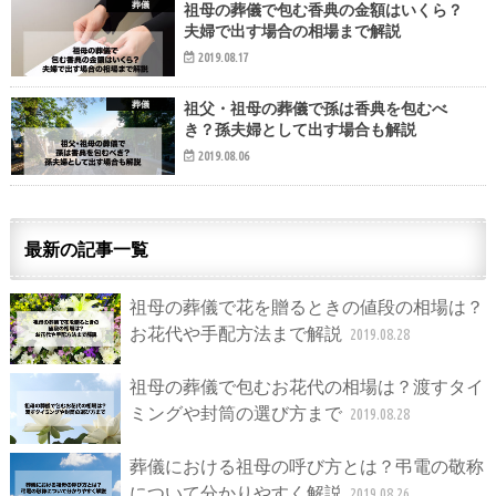
葬儀
祖母の葬儀で包む香典の金額はいくら？
夫婦で出す場合の相場まで解説
2019.08.17
葬儀
祖父・祖母の葬儀で孫は香典を包むべ
き？孫夫婦として出す場合も解説
2019.08.06
最新の記事一覧
祖母の葬儀で花を贈るときの値段の相場は？
お花代や手配方法まで解説
2019.08.28
祖母の葬儀で包むお花代の相場は？渡すタイ
ミングや封筒の選び方まで
2019.08.28
葬儀における祖母の呼び方とは？弔電の敬称
について分かりやすく解説
2019.08.26