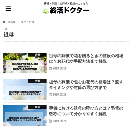
葬儀・仏壇・お葬式・相続のことなら
HOME
タグ : 祖母
TAG
祖母
葬儀
祖母の葬儀で花を贈るときの値段の相場
は？お花代や手配方法まで解説
2019.08.28
葬儀
祖母の葬儀で包むお花代の相場は？渡す
タイミングや封筒の選び方まで
2019.08.28
葬儀
葬儀における祖母の呼び方とは？弔電の
敬称について分かりやすく解説
2019.08.26