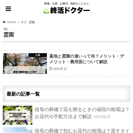
葬儀・仏壇・お葬式・相続のことなら
HOME
タグ : 霊園
TAG
霊園
お墓
墓地と霊園の違いって何？メリット・デ
メリット・費用面について解説
2019.07.27
最新の記事一覧
祖母の葬儀で花を贈るときの値段の相場は？
お花代や手配方法まで解説
2019.08.28
祖母の葬儀で包むお花代の相場は？渡すタイ