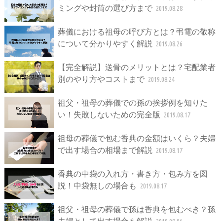
ミングや封筒の選び方まで
2019.08.28
葬儀における祖母の呼び方とは？弔電の敬称
について分かりやすく解説
2019.08.26
【完全解説】送骨のメリットとは？宅配業者
別のやり方やコストまで
2019.08.24
祖父・祖母の葬儀での孫の挨拶例を知りた
い！失敗しないための完全版
2019.08.17
祖母の葬儀で包む香典の金額はいくら？夫婦
で出す場合の相場まで解説
2019.08.17
香典の中袋の入れ方・書き方・包み方を図
説！中袋無しの場合も
2019.08.17
祖父・祖母の葬儀で孫は香典を包むべき？孫
夫婦として出す場合も解説